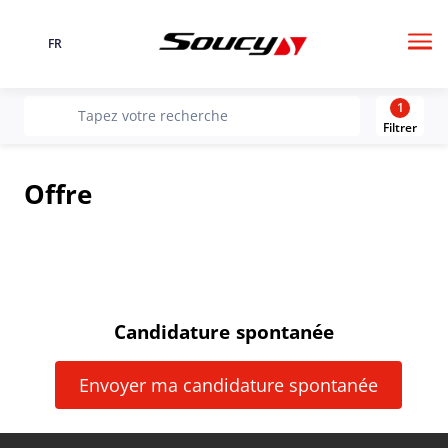
FR
Langue
Me
1
recherche
Tapez votre recherche
Filtrer
Offre
Candidature spontanée
Envoyer ma candidature spontanée