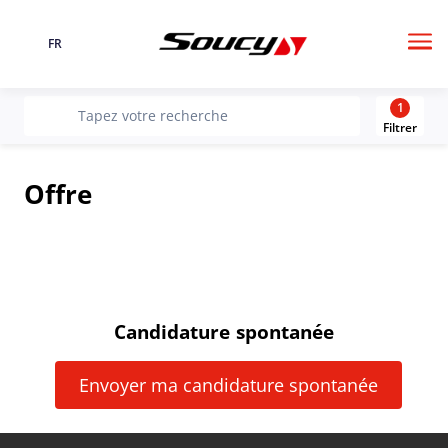
FR
Langue
Me
1
recherche
Tapez votre recherche
Filtrer
Offre
Candidature spontanée
Envoyer ma candidature spontanée